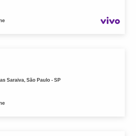
one
s Saraiva, São Paulo - SP
one