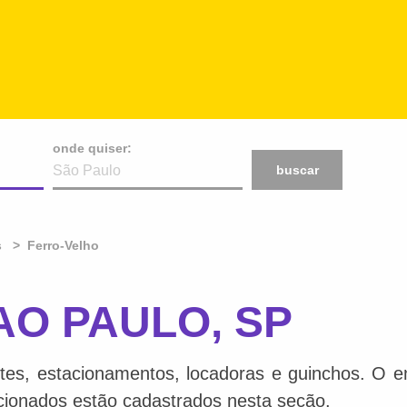
onde quiser:
buscar
s
Ferro-Velho
SAO PAULO, SP
tes, estacionamentos, locadoras e guinchos. O en
acionados estão cadastrados nesta seção.