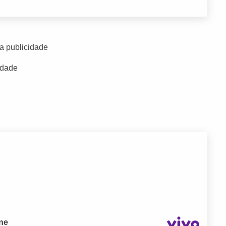
a publicidade
idade
one