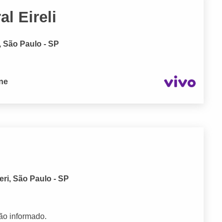
l Eireli
, São Paulo - SP
one
ri, São Paulo - SP
ão informado.