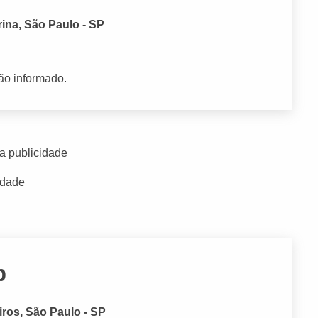
rina, São Paulo - SP
ão informado.
a publicidade
idade
p
iros, São Paulo - SP