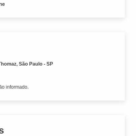
one
Thomaz, São Paulo - SP
ão informado.
s