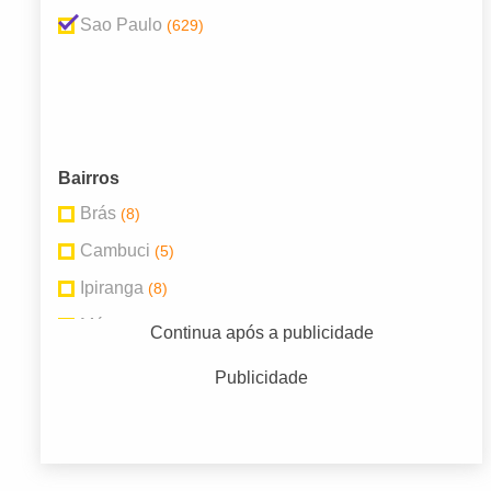
Sao Paulo
(629)
Bairros
Brás
(8)
Cambuci
(5)
Ipiranga
(8)
Móoca
(14)
Continua após a publicidade
Mooca
(5)
Publicidade
São Paulo
(154)
SAO PAULO
(44)
Vila Maria
(7)