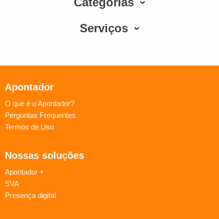
Categorias
Serviços
Apontador
O que é o Apontador?
Perguntas Frequentes
Termos de Uso
Nossas soluções
Apontador +
SVA
Presença digital