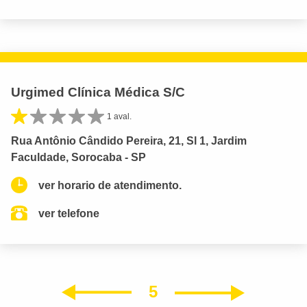
Urgimed Clínica Médica S/C
1 aval.
Rua Antônio Cândido Pereira, 21, Sl 1, Jardim
Faculdade, Sorocaba - SP
ver horario de atendimento.
ver telefone
5
Próxim
Anterior