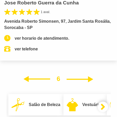
Jose Roberto Guerra da Cunha
1 aval.
Avenida Roberto Simonsen, 97, Jardim Santa Rosália,
Sorocaba - SP
ver horario de atendimento.
ver telefone
6
Próxim
Anterior
Salão de Beleza
Vestuário