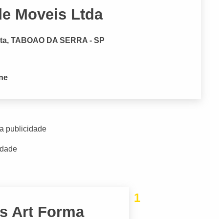
e Moveis Ltda
eta, TABOAO DA SERRA - SP
one
a publicidade
idade
1
s Art Forma