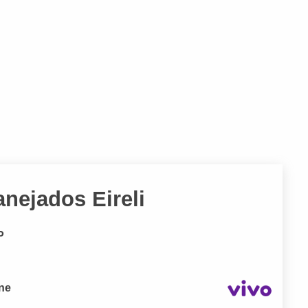
nejados Eireli
P
one