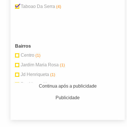
Taboao Da Serra
(4)
Bairros
Centro
(1)
Jardim Maria Rosa
(1)
Jd Henriqueta
(1)
Prq Monte Alegre
(1)
Continua após a publicidade
Publicidade