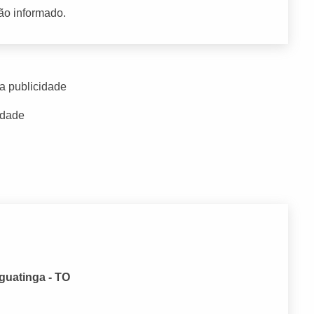
ão informado.
a publicidade
idade
aguatinga - TO