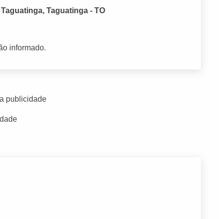
, Taguatinga, Taguatinga - TO
ão informado.
a publicidade
idade