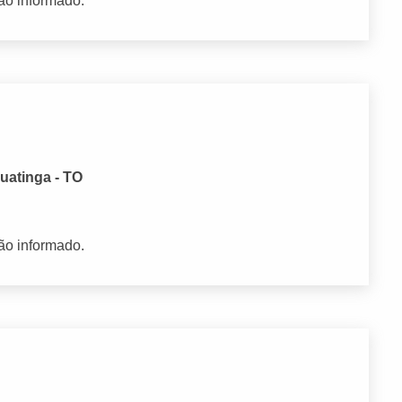
ão informado.
guatinga - TO
ão informado.