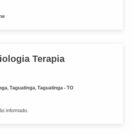
one
iologia Terapia
nga, Taguatinga, Taguatinga - TO
ão informado.