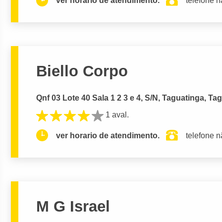
ver horario de atendimento.
telefone n
Biello Corpo
Qnf 03 Lote 40 Sala 1 2 3 e 4, S/N, Taguatinga, Ta
1 aval.
ver horario de atendimento.
telefone n
M G Israel