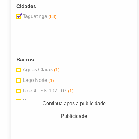
Cidades
Taguatinga
(83)
Bairros
Aguas Claras
(1)
Lago Norte
(1)
Lote 41 Sls 102 107
(1)
Norte
(2)
Continua após a publicidade
Setor Norte
(1)
Publicidade
Sobradinho Ii
(1)
Taguatinga
(39)