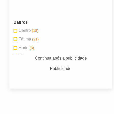
Bairros
Centro
(18)
Fátima
(21)
Horto
(3)
Ininga
(3)
Continua após a publicidade
Jóquei
(5)
Publicidade
Mafuá
(9)
Marquês de Paranaguá
(3)
Morada do Sol
(5)
São João
(6)
São Pedro
(5)