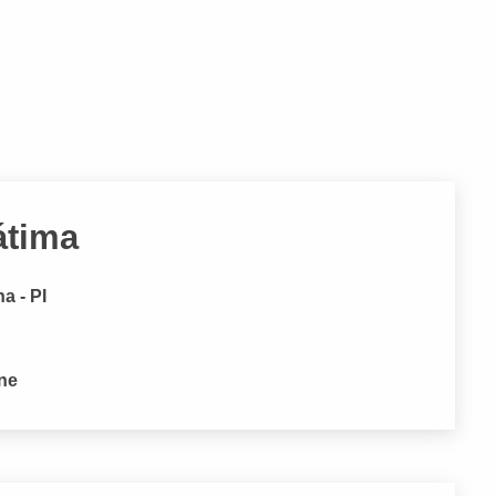
átima
a - PI
one