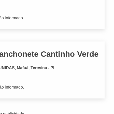
ão informado.
Lanchonete Cantinho Verde
NIDAS, Mafuá, Teresina - PI
ão informado.
a publicidade