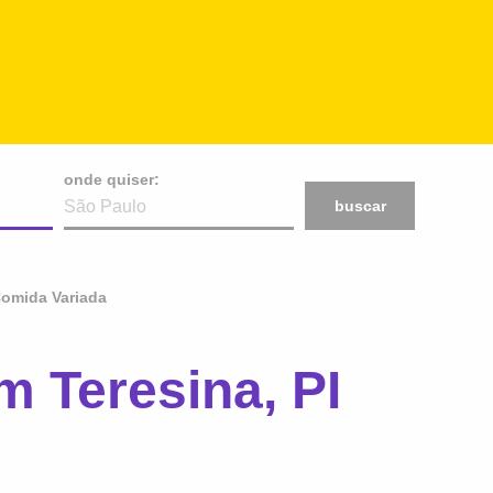
onde quiser:
buscar
omida Variada
 Teresina, PI