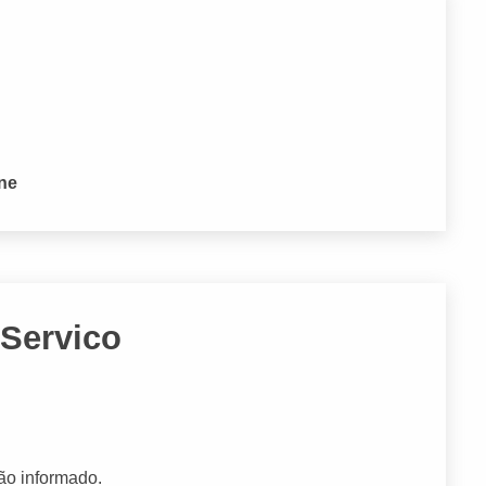
one
 Servico
ão informado.