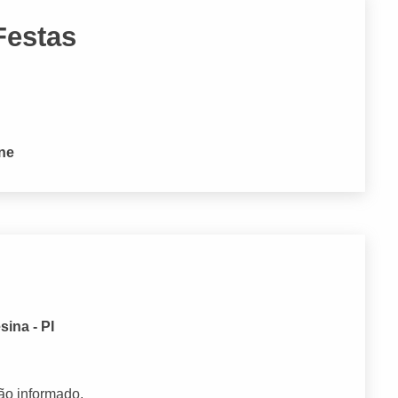
Festas
one
sina - PI
ão informado.