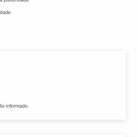
idade
ão informado.