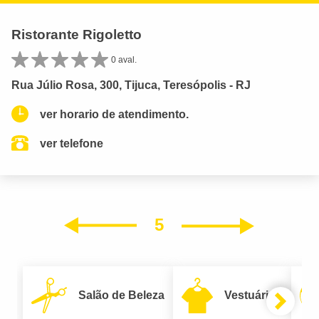
Ristorante Rigoletto
0 aval.
Rua Júlio Rosa, 300, Tijuca, Teresópolis - RJ
ver horario de atendimento.
ver telefone
5
Próxim
Anterior
Salão de Beleza
Vestuário