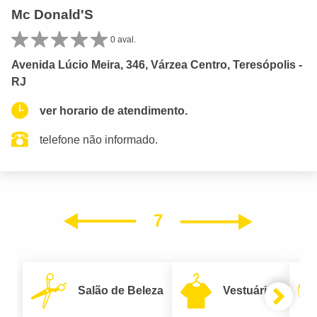
Mc Donald'S
0 aval.
Avenida Lúcio Meira, 346, Várzea Centro, Teresópolis -
RJ
ver horario de atendimento.
telefone não informado.
7
Próxim
Anterior
Salão de Beleza
Vestuário