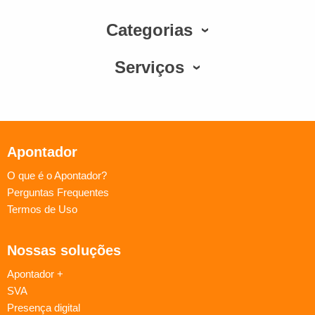
Categorias
Serviços
Apontador
O que é o Apontador?
Perguntas Frequentes
Termos de Uso
Nossas soluções
Apontador +
SVA
Presença digital