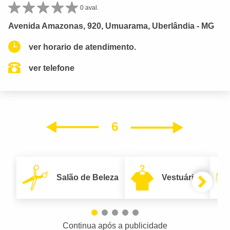
0 aval.
Avenida Amazonas, 920, Umuarama, Uberlândia - MG
ver horario de atendimento.
ver telefone
6
Próxim
Anterior
Salão de Beleza
Vestuário
Continua após a publicidade