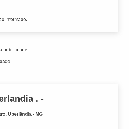
ão informado.
a publicidade
idade
landia . -
tro, Uberlândia - MG