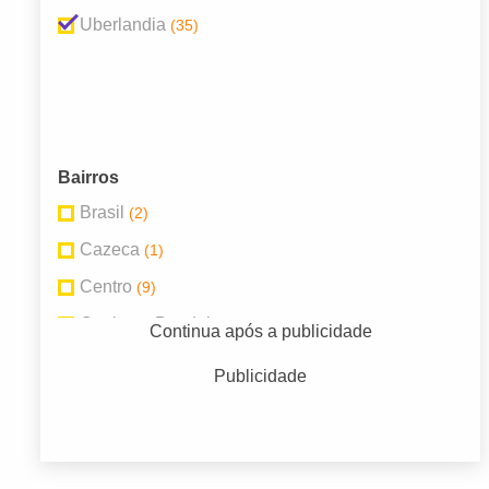
Uberlandia
(35)
Bairros
Brasil
(2)
Cazeca
(1)
Centro
(9)
Conjunto Bandeirantes
(1)
Continua após a publicidade
Jardim Canaã
(2)
Publicidade
Marta Helena
(2)
Martins
(3)
Saraiva
(3)