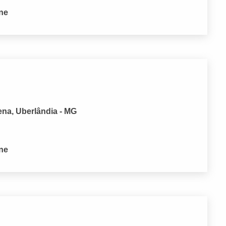
one
ena, Uberlândia - MG
one