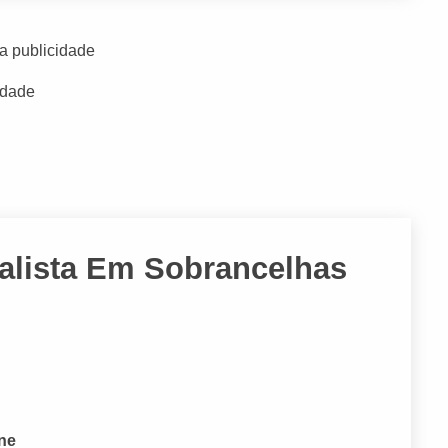
a publicidade
idade
ialista Em Sobrancelhas
one