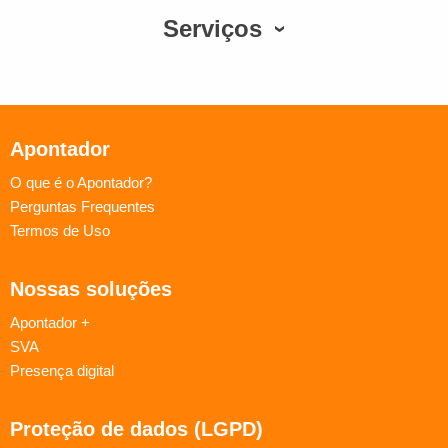
Serviços
Apontador
O que é o Apontador?
Perguntas Frequentes
Termos de Uso
Nossas soluções
Apontador +
SVA
Presença digital
Proteção de dados (LGPD)