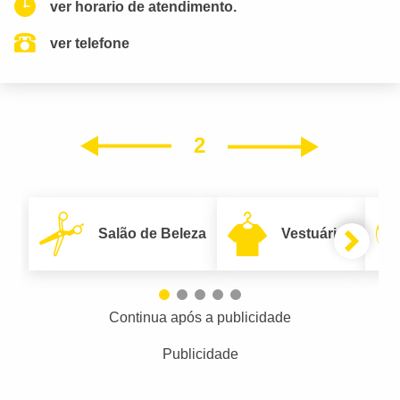
ver horario de atendimento.
ver telefone
2
Próxim
Anterior
Salão de Beleza
Vestuário
Continua após a publicidade
Publicidade