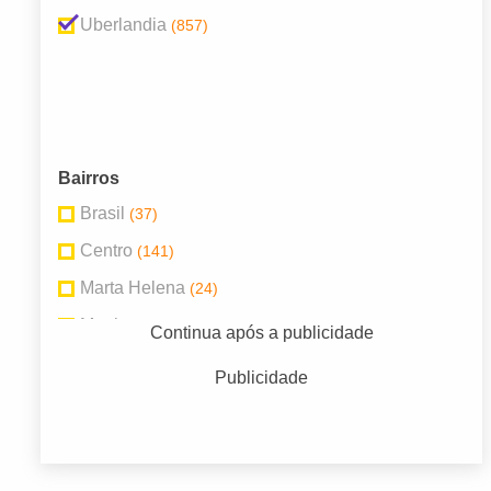
Uberlandia
(857)
Bairros
Brasil
(37)
Centro
(141)
Marta Helena
(24)
Martins
(19)
Continua após a publicidade
Morada da Colina
(19)
Publicidade
Nossa Senhora Aparecida
(25)
Osvaldo Rezende
(32)
Presidente Roosevelt
(21)