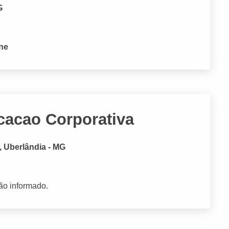
G
one
cacao Corporativa
, Uberlândia - MG
ão informado.