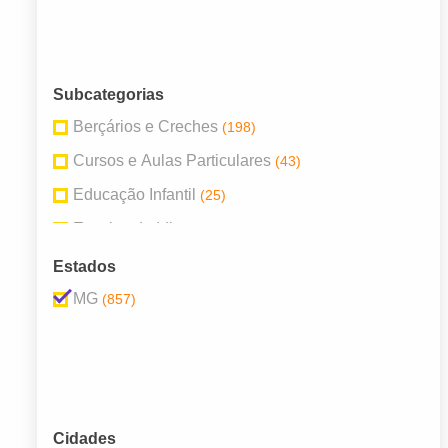
Subcategorias
Berçários e Creches
(198)
Cursos e Aulas Particulares
(43)
Educação Infantil
(25)
Escolas de Idioma
(42)
Escolas Particulares
(223)
Estados
Escolas Públicas
(292)
MG
(857)
Faculdades e Universidades
(34)
Cidades