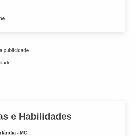
one
a publicidade
idade
s e Habilidades
rlândia - MG