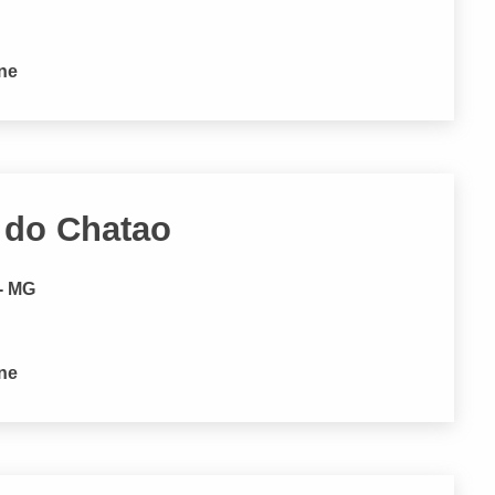
one
 do Chatao
 - MG
one