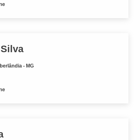
one
 Silva
berlândia - MG
one
a