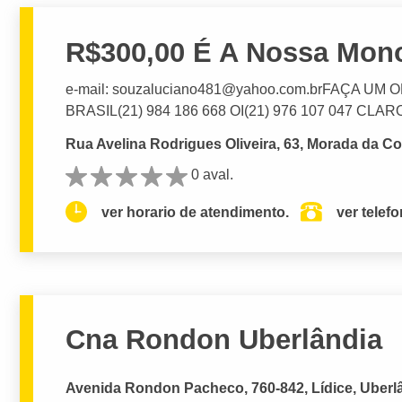
R$300,00 É A Nossa Mono
e-mail:
souzaluciano481@yahoo.com.brFA
ÇA UM 
BRASIL(21) 984 186 668 OI(21) 976 107 047 CLARO(
Rua Avelina Rodrigues Oliveira, 63, Morada da Co
0 aval.
ver horario de atendimento.
ver telef
Cna Rondon Uberlândia
Avenida Rondon Pacheco, 760-842, Lídice, Uberl