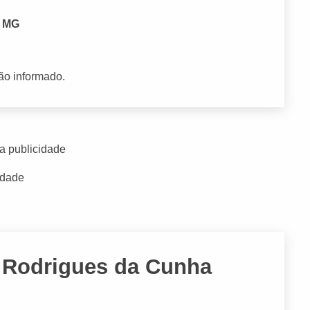
- MG
ão informado.
a publicidade
idade
o Rodrigues da Cunha