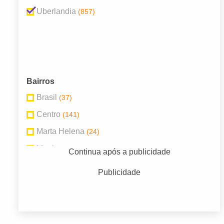
Uberlandia
(857)
Bairros
Brasil
(37)
Centro
(141)
Marta Helena
(24)
Martins
(19)
Continua após a publicidade
Morada da Colina
(19)
Publicidade
Nossa Senhora Aparecida
(25)
Osvaldo Rezende
(32)
Presidente Roosevelt
(21)