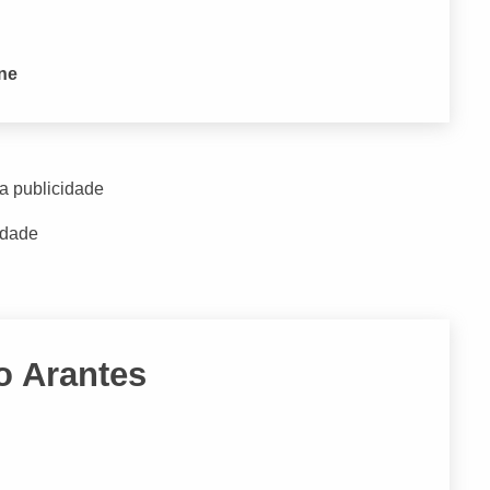
one
a publicidade
idade
o Arantes