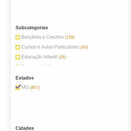
Subcategorias
Berçários e Creches
(198)
Cursos e Aulas Particulares
(43)
Educação Infantil
(25)
Escolas de Idioma
(42)
Escolas Particulares
(223)
Estados
Escolas Públicas
(292)
MG
(857)
Faculdades e Universidades
(34)
Cidades