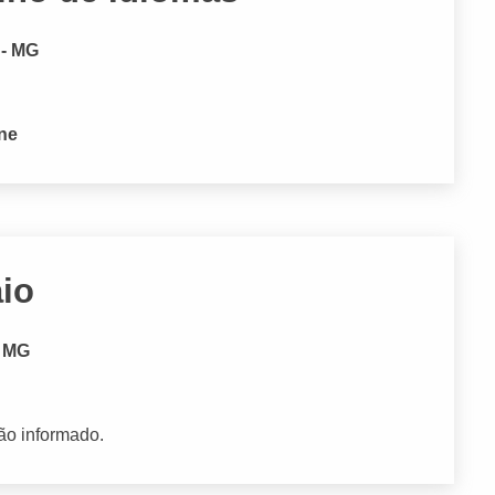
 - MG
one
aio
- MG
ão informado.