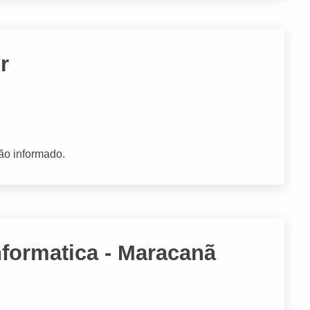
r
ão informado.
nformatica - Maracanã