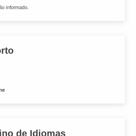
ão informado.
rto
one
ino de Idiomas