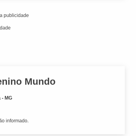
a publicidade
idade
uenino Mundo
a - MG
ão informado.