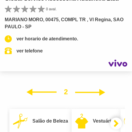
0 aval.
MARIANO MORO, 00475, COMPL TR , Vl Regina, SAO
PAULO - SP
ver horario de atendimento.
ver telefone
2
Próxim
Anterior
Salão de Beleza
Vestuário