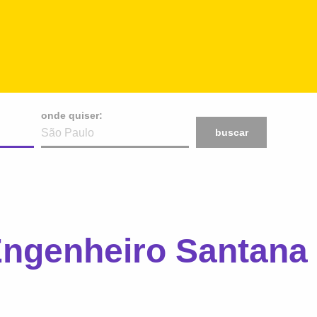
onde quiser:
buscar
ngenheiro Santana J