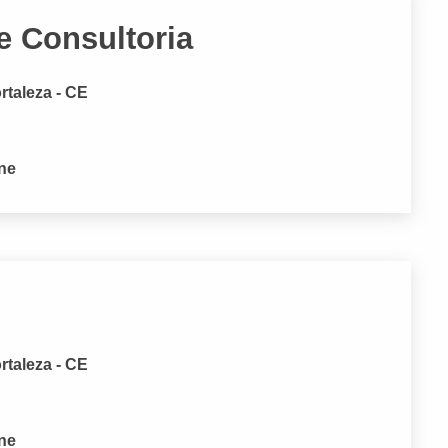
e Consultoria
rtaleza - CE
one
rtaleza - CE
one