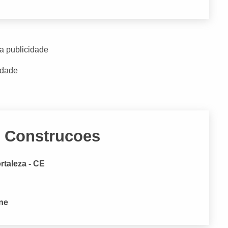
a publicidade
idade
e Construcoes
rtaleza - CE
one