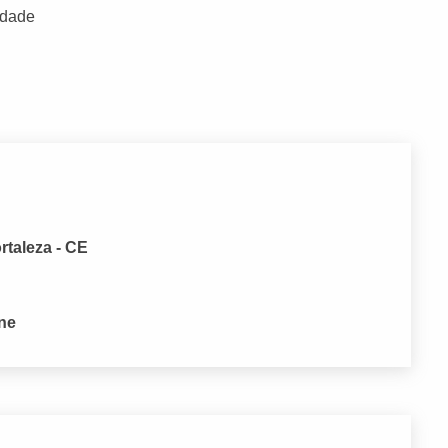
idade
rtaleza - CE
one