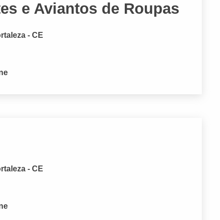
tes e Aviantos de Roupas
rtaleza - CE
one
rtaleza - CE
one