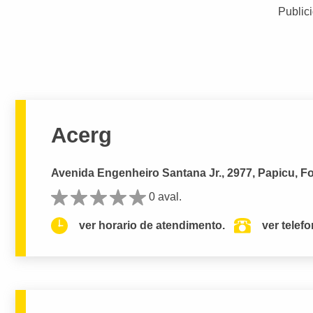
Public
Acerg
Avenida Engenheiro Santana Jr., 2977, Papicu, Fo
0 aval.
ver horario de atendimento.
ver telef