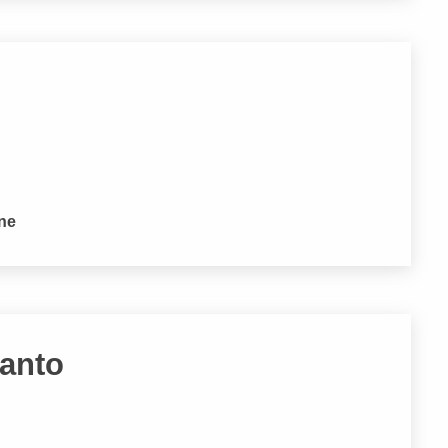
one
tanto