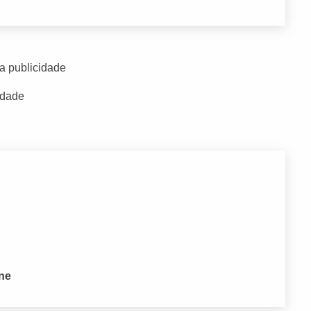
a publicidade
idade
one