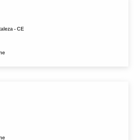
taleza - CE
one
one