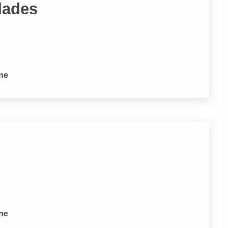
dades
one
one