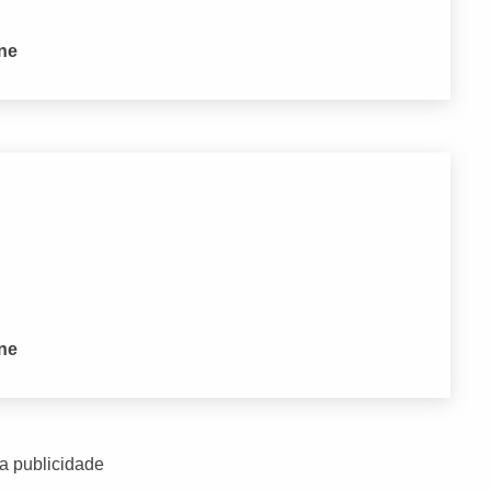
one
one
a publicidade