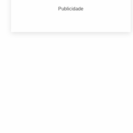
Construção
(100)
Publicidade
Educação
(64)
Endereços Empresariais
(50)
Indústria e Comércio
(32)
Moda e Acessórios
(149)
Transporte
(59)