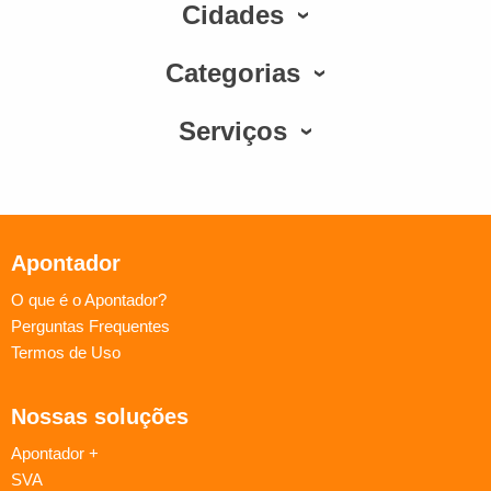
Cidades
Categorias
Serviços
Apontador
O que é o Apontador?
Perguntas Frequentes
Termos de Uso
Nossas soluções
Apontador +
SVA