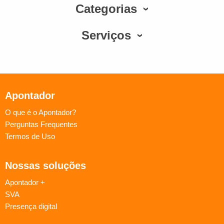
Categorias
Serviços
Apontador
O que é o Apontador?
Perguntas Frequentes
Termos de Uso
Nossas soluções
Apontador +
SVA
Presença digital