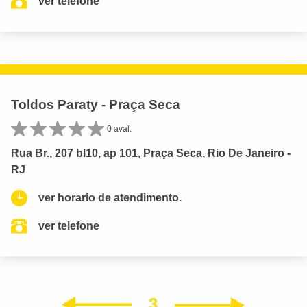
ver telefone
Toldos Paraty - Praça Seca
0 aval.
Rua Br., 207 bl10, ap 101, Praça Seca, Rio De Janeiro -
RJ
ver horario de atendimento.
ver telefone
3
Próxim
Anterior