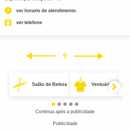
ver horario de atendimento.
ver telefone
9
Próxim
Anterior
Salão de Beleza
Vestuário
Continua após a publicidade
Publicidade