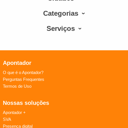
Categorias
Serviços
Apontador
O que é o Apontador?
Perguntas Frequentes
Termos de Uso
Nossas soluções
Apontador +
SVA
Presença digital