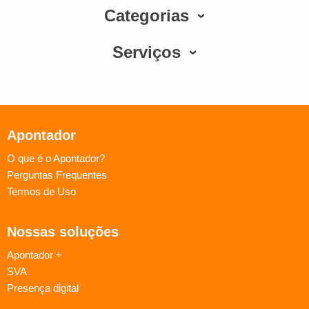
Categorias
Serviços
Apontador
O que é o Apontador?
Perguntas Frequentes
Termos de Uso
Nossas soluções
Apontador +
SVA
Presença digital