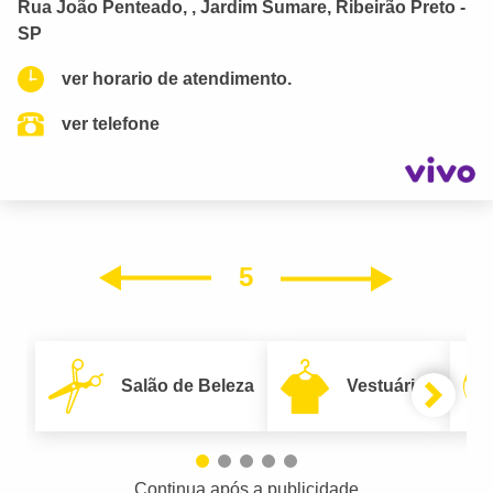
Rua João Penteado, , Jardim Sumare, Ribeirão Preto -
SP
ver horario de atendimento.
ver telefone
5
Próxim
Anterior
Salão de Beleza
Vestuário
Continua após a publicidade