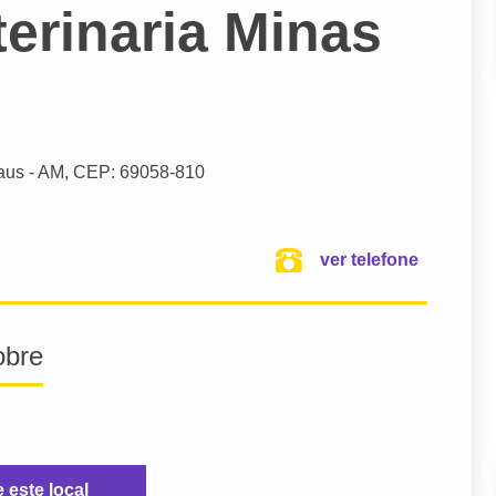
terinaria Minas
aus
- AM,
CEP: 69058-810
ver telefone
obre
e este local