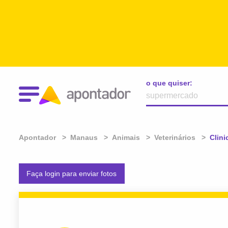
o que quiser:
Apontador
Manaus
Animais
Veterinários
Atual
Clini
Faça login para enviar fotos