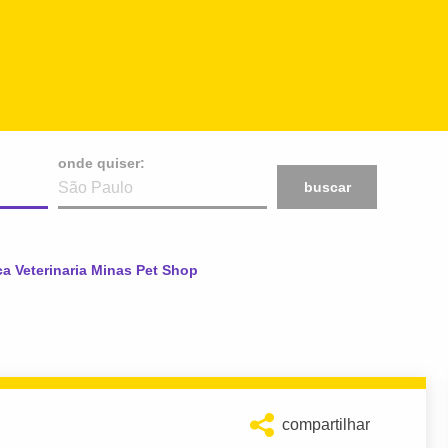
onde quiser:
buscar
:
ca Veterinaria Minas Pet Shop
compartilhar