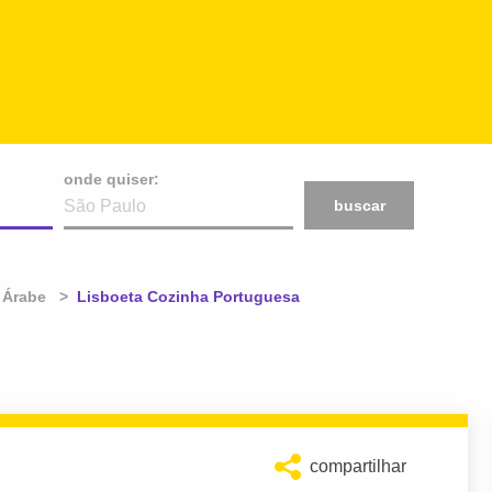
onde quiser:
buscar
 Árabe
Atual:
Lisboeta Cozinha Portuguesa
compartilhar