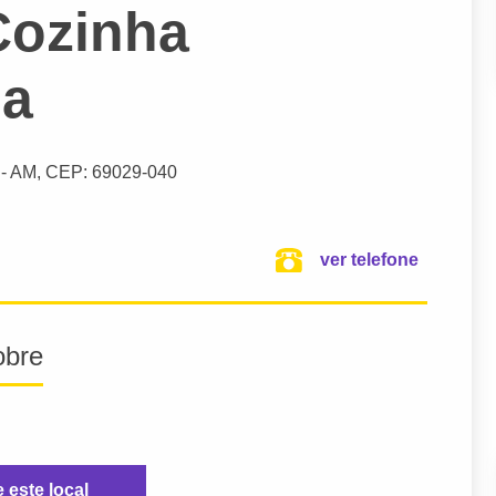
Cozinha
sa
- AM,
CEP: 69029-040
ver telefone
obre
e este local