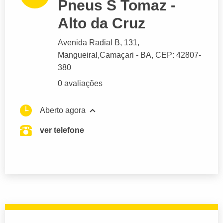
Pneus S Tomaz -
Alto da Cruz
Avenida Radial B
, 131,
Mangueiral,
Camaçari
- BA,
CEP: 42807-
380
0 avaliações
Aberto agora
ver telefone