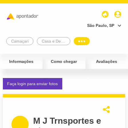
São Paulo, SP
Camaçari
Casa e Decoração
Informações
Como chegar
Avaliações
Faça login para enviar fotos
M J Trnsportes e