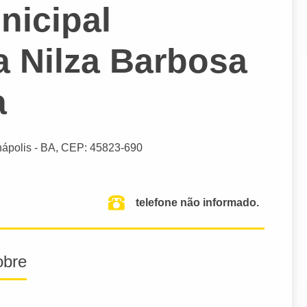
nicipal
a Nilza Barbosa
a
ápolis
- BA,
CEP: 45823-690
telefone não informado.
obre