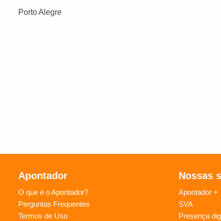
Porto Alegre
Apontador
Nossas 
O que é o Apontador?
Apontador +
Perguntas Frequentes
SVA
Termos de Uso
Presença digi