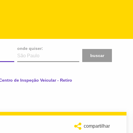
onde quiser:
buscar
:
Centro de Inspeção Veicular - Retiro
compartilhar