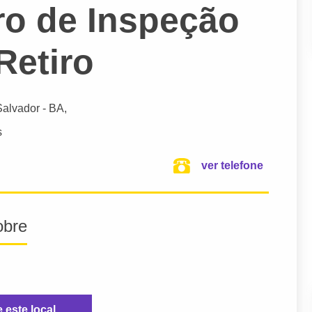
ro de Inspeção
 Retiro
Salvador
- BA,
s
ver telefone
obre
e este local