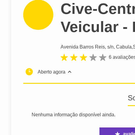
Cive-Cent
Veicular -
Avenida Barros Reis
, s/n, Cabula,
6 avaliaçõe
Aberto agora
S
Nenhuma informação disponível ainda.
avali