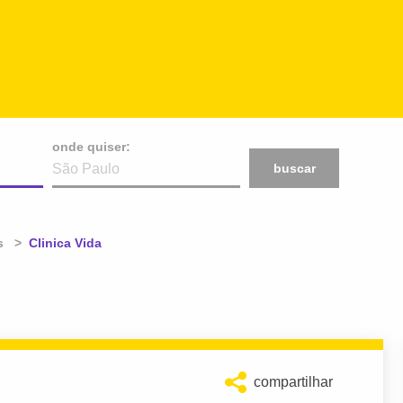
onde quiser:
buscar
s
Atual:
Clinica Vida
compartilhar