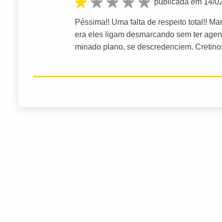
publicada em 14/0
Péssima!! Uma falta de respeito total!! M
era eles ligam desmarcando sem ter agen
minado plano, se descredenciem. Cretinos