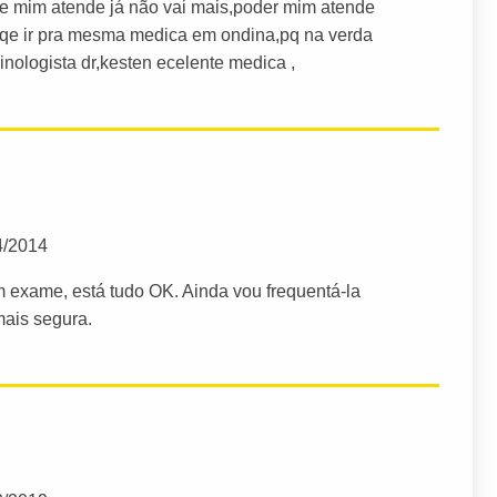
qe mim atende já não vai mais,poder mim atende
ho qe ir pra mesma medica em ondina,pq na verda
inologista dr,kesten ecelente medica ,
4/2014
m exame, está tudo OK. Ainda vou frequentá-la
ais segura.