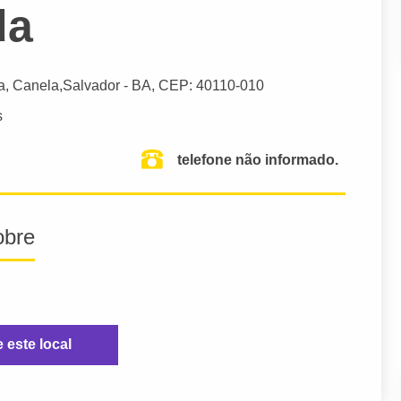
da
a, Canela,
Salvador
- BA,
CEP: 40110-010
s
telefone não informado.
obre
e este local