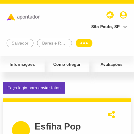
São Paulo, SP
Salvador
Bares e Restaurantes
Informações
Como chegar
Avaliações
Faça login para enviar fotos
Esfiha Pop