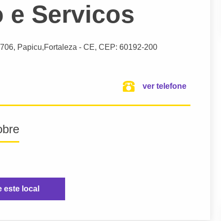
o e Servicos
2706, Papicu,
Fortaleza
- CE,
CEP: 60192-200
ver telefone
obre
e este local