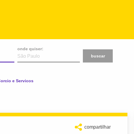
onde quiser:
buscar
:
orcio e Servicos
compartilhar