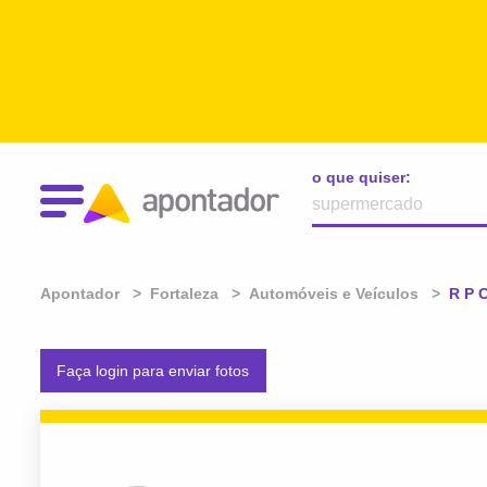
o que quiser:
Apontador
Fortaleza
Automóveis e Veículos
Atual
R P C
Faça login para enviar fotos