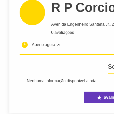
R P Corci
Avenida Engenheiro Santana Jr.
, 
0 avaliações
Aberto agora
S
Nenhuma informação disponível ainda.
avali