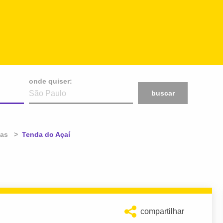
onde quiser:
buscar
nas
Atual:
Tenda do Açaí
compartilhar