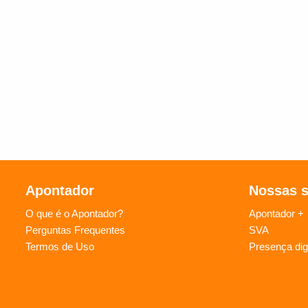
Apontador
Nossas 
O que é o Apontador?
Apontador +
Perguntas Frequentes
SVA
Termos de Uso
Presença digi