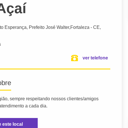
Açaí
to Esperança, Prefeito José Walter,
Fortaleza
- CE,
s
ver telefone
obre
ião, sempre respeitando nossos clientes/amigos
atendimento a cada dia.
e este local