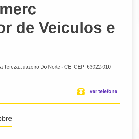
omerc
or de Veiculos e
a Tereza,
Juazeiro Do Norte
- CE,
CEP: 63022-010
ver telefone
obre