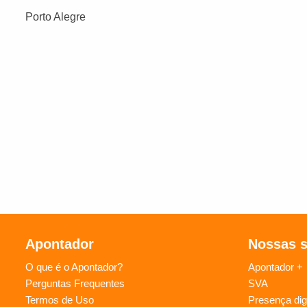
Porto Alegre
Apontador
Nossas 
O que é o Apontador?
Apontador +
Perguntas Frequentes
SVA
Termos de Uso
Presença digi