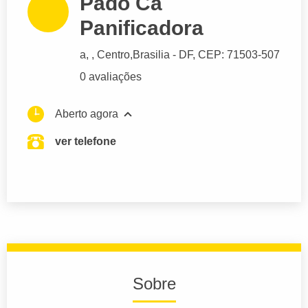
Pado Ca
Panificadora
a
, , Centro,
Brasilia
- DF,
CEP: 71503-507
0 avaliações
Aberto agora
ver telefone
Sobre