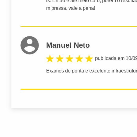
is. Então é até meio caro, porém o result
m pressa, vale a pena!
Manuel Neto
publicada em 10/0
Exames de ponta e excelente infraestrutu