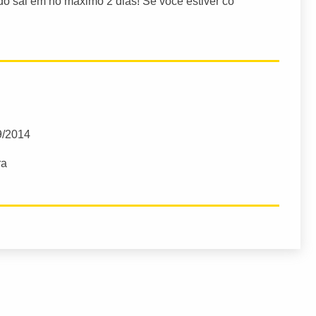
ado sai em no máximo 2 dias! Se você estiver co
9/2014
ra