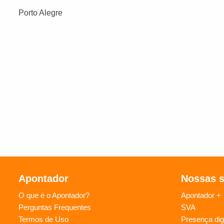
Porto Alegre
Apontador
Nossas 
O que é o Apontador?
Apontador +
Perguntas Frequentes
SVA
Termos de Uso
Presença digi