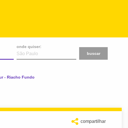
onde quiser:
buscar
ur - Riacho Fundo
compartilhar