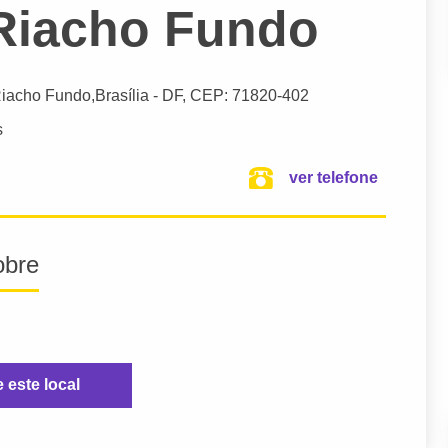
 Riacho Fundo
iacho Fundo,
Brasília
- DF,
CEP: 71820-402
s
ver telefone
obre
e este local