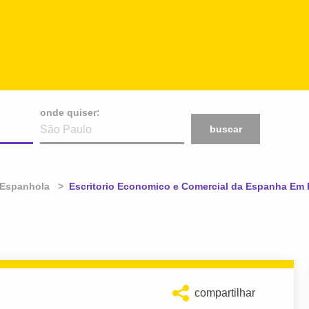
onde quiser:
buscar
Espanhola
Atual:
Escritorio Economico e Comercial da Espanha Em B
compartilhar