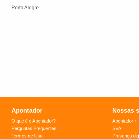
Porto Alegre
Apontador
Nossas 
O que é o Apontador?
Apontador +
Perguntas Frequentes
SVA
Termos de Uso
Presença digi