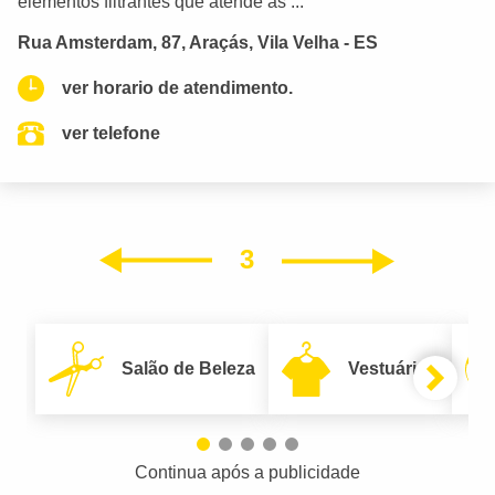
elementos filtrantes que atende as ...
Rua Amsterdam, 87, Araçás, Vila Velha - ES
ver horario de atendimento.
ver telefone
3
Próxim
Anterior
Salão de Beleza
Vestuário
Continua após a publicidade