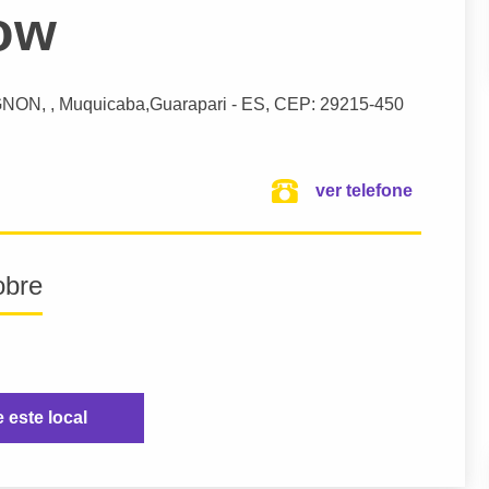
ow
GNON
, , Muquicaba,
Guarapari
- ES,
CEP: 29215-450
ver telefone
obre
e este local