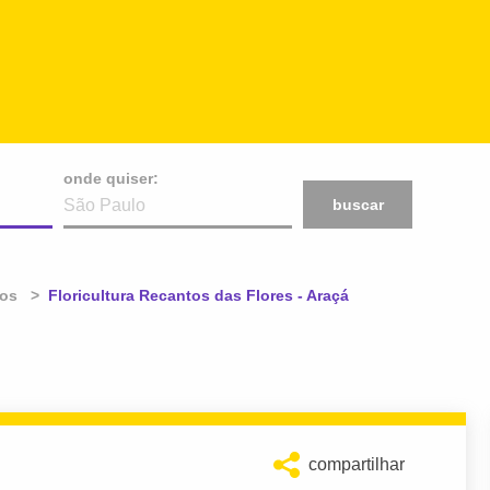
onde quiser:
buscar
ios
Atual:
Floricultura Recantos das Flores - Araçá
compartilhar