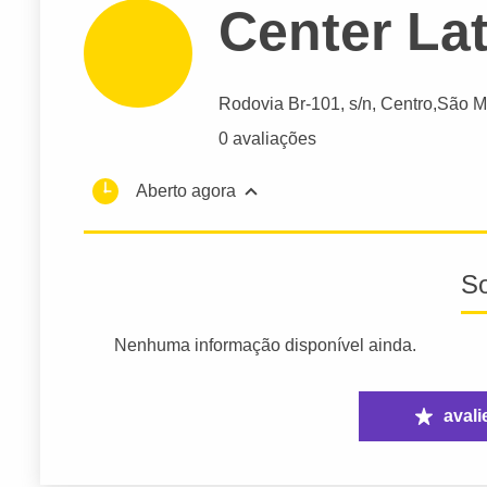
Center La
Rodovia Br-101
, s/n, Centro,
São M
0 avaliações
Aberto agora
S
Nenhuma informação disponível ainda.
avali