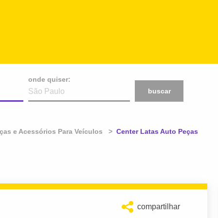
onde quiser:
buscar
ças e Acessórios Para Veículos
Atual:
Center Latas Auto Peças
compartilhar