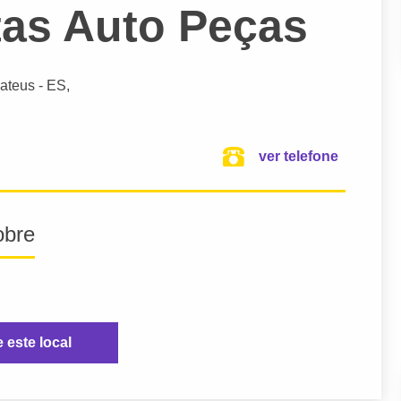
tas Auto Peças
ateus
- ES,
ver telefone
obre
e este local