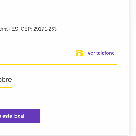
erra
- ES,
CEP: 29171-263
ver telefone
obre
e este local