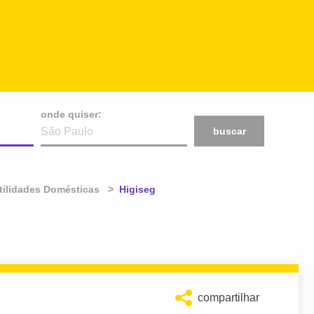
onde quiser:
buscar
Utilidades Domésticas
Atual:
Higiseg
compartilhar