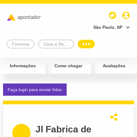
São Paulo, SP
Formosa
Casa e Decoração
Informações
Como chegar
Avaliações
Faça login para enviar fotos
Jl Fabrica de