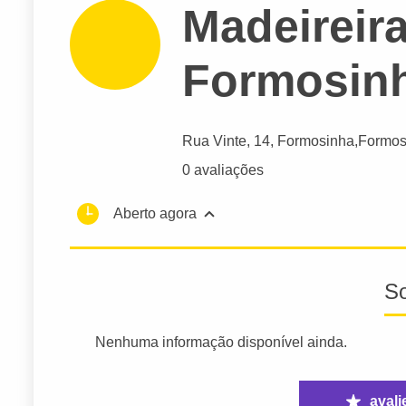
Madeireira
Formosin
Rua Vinte
, 14, Formosinha,
Formo
0 avaliações
Aberto agora
S
Nenhuma informação disponível ainda.
avali