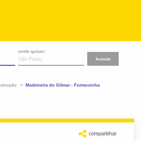
onde quiser:
buscar
nstrução
Atual:
Madeireira do Gilmar - Formosinha
compartilhar