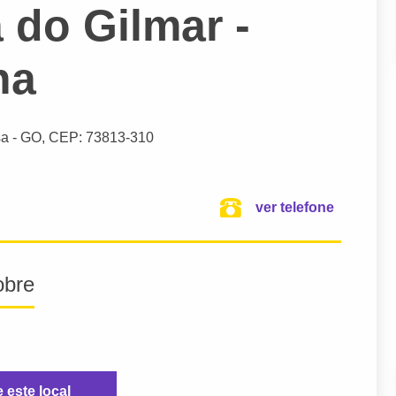
 do Gilmar -
ha
sa
- GO,
CEP: 73813-310
ver telefone
obre
e este local