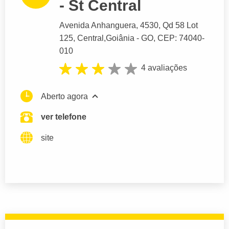
- St Central
Avenida Anhanguera
, 4530, Qd 58 Lot
125, Central,
Goiânia
- GO,
CEP: 74040-
010
4 avaliações
Aberto agora
ver telefone
site