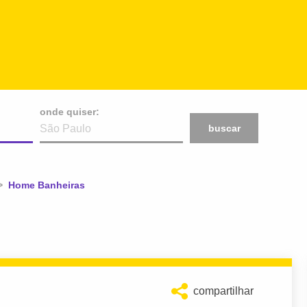
onde quiser:
buscar
Atual:
Home Banheiras
compartilhar