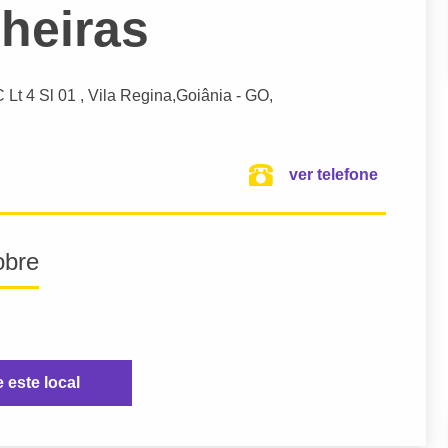
heiras
 Lt 4 Sl 01 , Vila Regina,
Goiânia
- GO,
ver telefone
obre
e este local