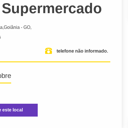
S Supermercado
a,
Goiânia
- GO,
s
telefone não informado.
obre
e este local