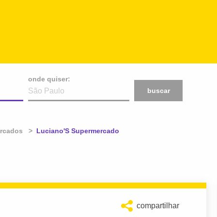
onde quiser:
buscar
rcados
Atual:
Luciano'S Supermercado
compartilhar