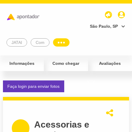
São Paulo, SP
JATAI
Com
Informações
Como chegar
Avaliações
Faça login para enviar fotos
Acessorias e